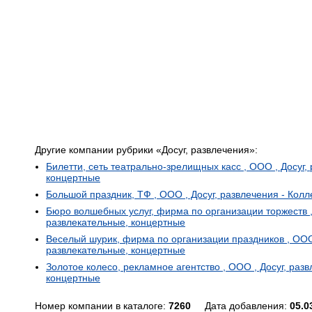
Другие компании рубрики «Досуг, развлечения»:
Билетти, сеть театрально-зрелищных касс , ООО , Досуг,
концертные
Большой праздник, ТФ , ООО , Досуг, развлечения - Кол
Бюро волшебных услуг, фирма по организации торжеств ,
развлекательные, концертные
Веселый шурик, фирма по организации праздников , ООО 
развлекательные, концертные
Золотое колесо, рекламное агентство , ООО , Досуг, раз
концертные
Номер компании в каталоге:
7260
Дата добавления:
05.0