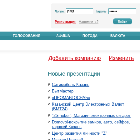
Логин:
Пароль:
Регистрация
Напомнить?
ГОЛОСОВАНИЯ
АФИША
ПОГОДА
ВАЛЮТА
Добавить компанию
Изменить
Новые презентации
Ситимебель Казань
БытМастер
«ПРОМАВТОСНАБ»
Казанский Центр Электронных Валют
(ВМТ24)
"2Smoker", Магазин электронных сигарет
Domovoi-вскрытие замков, авто, сейфов,
гаражей Казань
Центр развития личности "Z"
Мастер Цветкоff