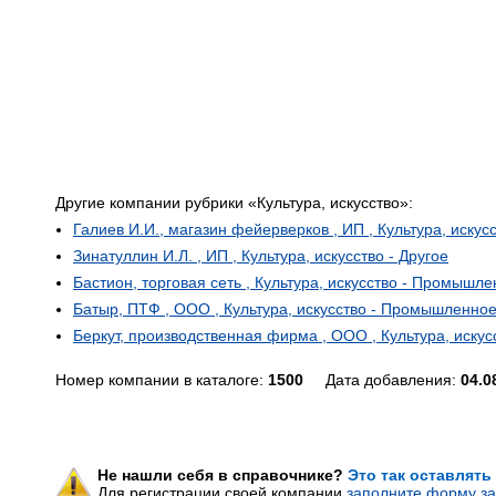
Другие компании рубрики «Культура, искусство»:
Галиев И.И., магазин фейерверков , ИП , Культура, искусс
Зинатуллин И.Л. , ИП , Культура, искусство - Другое
Бастион, торговая сеть , Культура, искусство - Промышл
Батыр, ПТФ , ООО , Культура, искусство - Промышленно
Беркут, производственная фирма , ООО , Культура, иск
Номер компании в каталоге:
1500
Дата добавления:
04.0
Не нашли себя в справочнике?
Это так оставлять
Для регистрации своей компании
заполните форму за